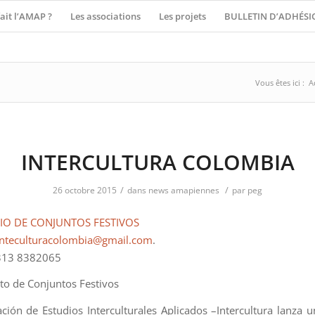
ait l’AMAP ?
Les associations
Les projets
BULLETIN D’ADHÉSI
Vous êtes ici :
A
INTERCULTURA COLOMBIA
/
/
26 octobre 2015
dans
news amapiennes
par
peg
IO DE CONJUNTOS FESTIVOS
inteculturacolombia@gmail.com
.
 313 8382065
o de Conjuntos Festivos
ción de Estudios Interculturales Aplicados –Intercultura lanza u