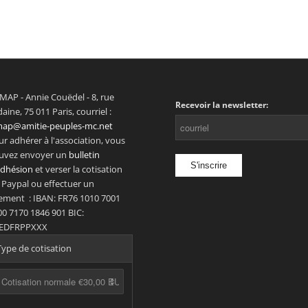
MAP - Annie Couëdel - 8, rue
Recevoir la newsletter:
aine, 75 011 Paris, courriel :
map@amitie-peuples-mc.net
r adhérer à l'association, vous
uvez envoyer un
bulletin
adhésion
et verser la cotisation
 Paypal ou effectuer un
rement : IBAN: FR76 1010 7001
00 7170 1846 901 BIC:
EDFRPPXXX
Type de cotisation