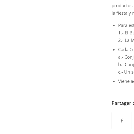
productos 
la fiesta 
Para es
1.- El B
2.- La 
Cada Co
a.- Con
b.- Con
c.- Un 
Viene a
Partager c