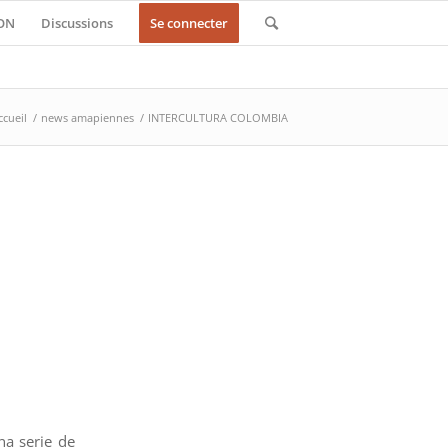
ON
Discussions
Se connecter
ccueil
/
news amapiennes
/
INTERCULTURA COLOMBIA
na serie de