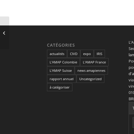
CIVD – Potager
WIRIKUTA 2015
L’A
CATÉGORIES
Sed
actualités
CIVD
expo
IRIS
la
Pou
L'AMAP Colombie
L'AMAP France
po
L'AMAP Suisse
news amapiennes
d'
rapport annuel
Uncategorized
via
vi
à catégoriser
01
BR