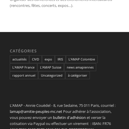
(rencontres, fêtes, concerts, expos…).
CATÉGORIES
actualités
CIVD
expo
IRIS
L'AMAP Colombie
L'AMAP France
L'AMAP Suisse
news amapiennes
rapport annuel
Uncategorized
à catégoriser
L’AMAP - Annie Couëdel - 8, rue Sedaine, 75 011 Paris, courriel :
lamap@amitie-peuples-mc.net
Pour adhérer à l'association,
vous pouvez envoyer un
bulletin d'adhésion
et verser la
cotisation via Paypal ou effectuer un virement : IBAN: FR76