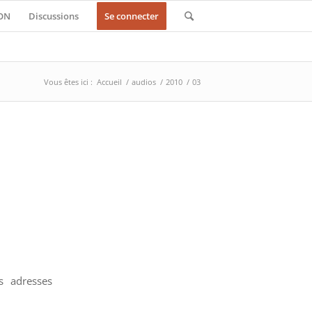
ON
Discussions
Se connecter
Vous êtes ici :
Accueil
/
audios
/
2010
/
03
s adresses