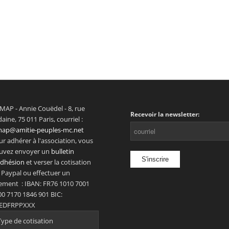
MAP - Annie Couëdel - 8, rue
Recevoir la newsletter:
aine, 75 011 Paris, courriel :
map@amitie-peuples-mc.net
r adhérer à l'association, vous
uvez envoyer un
bulletin
adhésion
et verser la cotisation
 Paypal ou effectuer un
rement : IBAN: FR76 1010 7001
00 7170 1846 901 BIC:
EDFRPPXXX
Type de cotisation