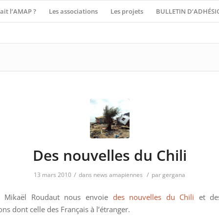
ait l’AMAP ?
Les associations
Les projets
BULLETIN D’ADHÉSI
Des nouvelles du Chili
/
/
13 mars 2010
dans
news amapiennes
par
gergana
– Mikaël Roudaut nous envoie
des nouvelles du Chili
et de
ons dont celle des Français à l’étranger.