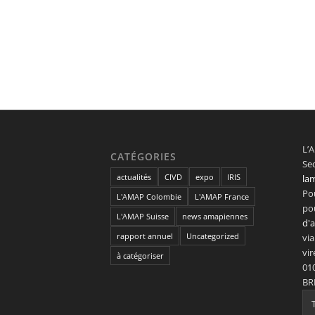
L’A
CATÉGORIES
Sed
actualités
CIVD
expo
IRIS
la
Pou
L'AMAP Colombie
L'AMAP France
po
L'AMAP Suisse
news amapiennes
d'
rapport annuel
Uncategorized
via
vi
à catégoriser
01
BR